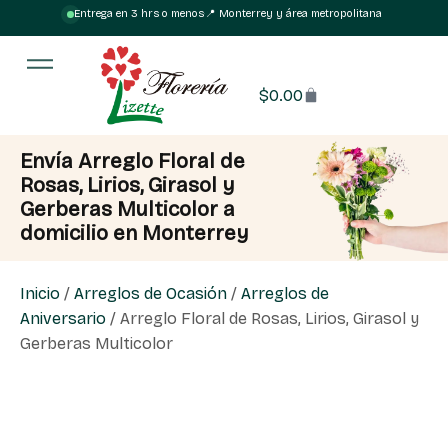
Entrega en 3 hrs o menos
·
📍 Monterrey y área metropolitana
$
0.00
Envía Arreglo Floral de
Rosas, Lirios, Girasol y
Gerberas Multicolor a
domicilio en Monterrey
Inicio
/
Arreglos de Ocasión
/
Arreglos de
Aniversario
/ Arreglo Floral de Rosas, Lirios, Girasol y
Gerberas Multicolor