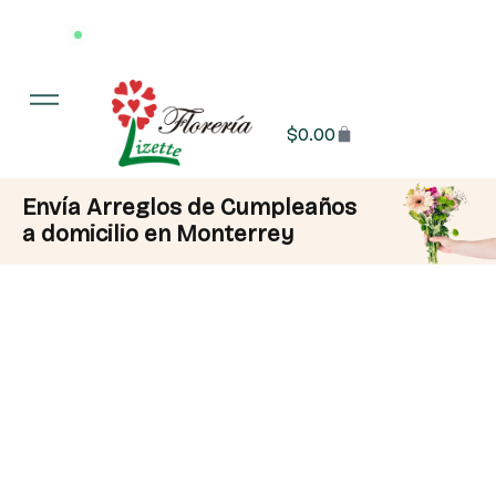
Entrega en 3 hrs o menos
·
📍 Monterrey y área metropolitana
$
0.00
Envía Arreglos de Cumpleaños
a domicilio en Monterrey