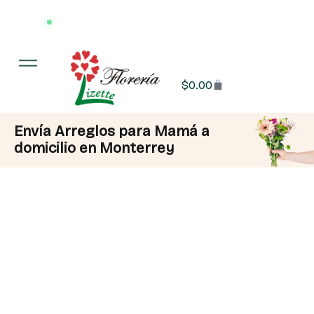
Entrega en 3 hrs o menos
·
📍 Monterrey y área metropolitana
$
0.00
Envía Arreglos para Mamá a
domicilio en Monterrey