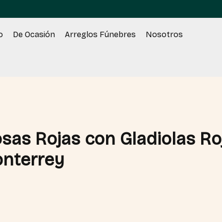
o
De Ocasión
Arreglos Fúnebres
Nosotros
sas Rojas con Gladiolas Ro
onterrey