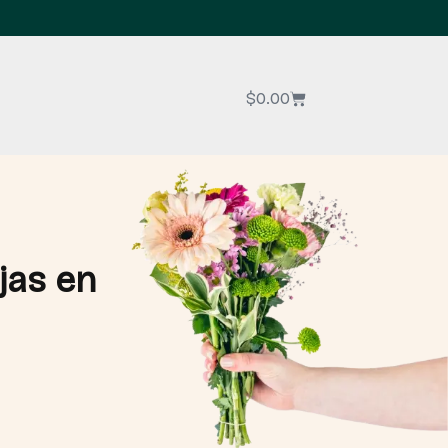
$
0.00
jas en