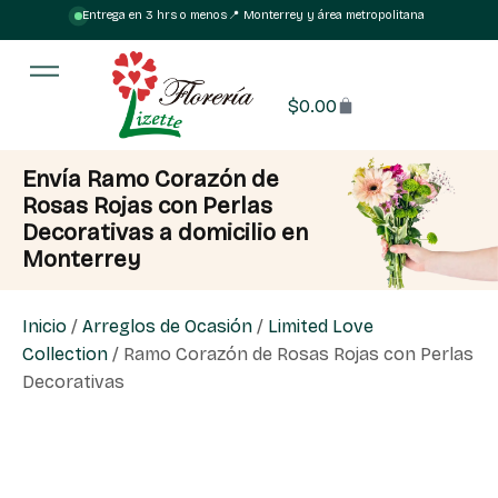
Entrega en 3 hrs o menos
·
📍 Monterrey y área metropolitana
$
0.00
Envía Ramo Corazón de
Rosas Rojas con Perlas
Decorativas a domicilio en
Monterrey
Inicio
/
Arreglos de Ocasión
/
Limited Love
Collection
/ Ramo Corazón de Rosas Rojas con Perlas
Decorativas