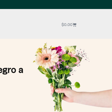
$
0.00
egro a