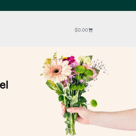
$
0.00
el