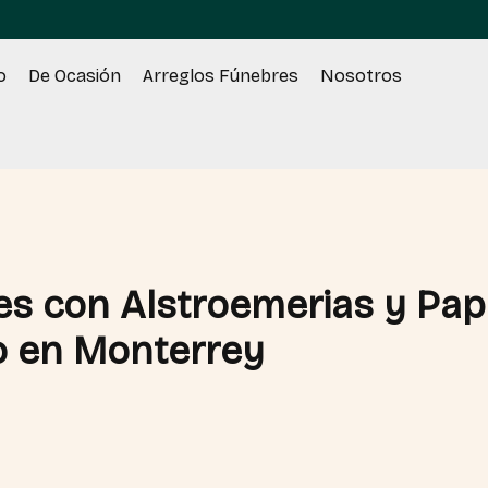
o
De Ocasión
Arreglos Fúnebres
Nosotros
es con Alstroemerias y Pap
o en Monterrey