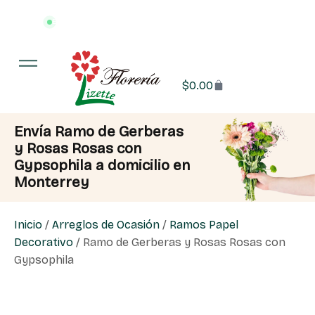
Entrega en 3 hrs o menos
·
📍 Monterrey y área metropolitana
$
0.00
Envía Ramo de Gerberas
y Rosas Rosas con
Gypsophila a domicilio en
Monterrey
Inicio
/
Arreglos de Ocasión
/
Ramos Papel
Decorativo
/ Ramo de Gerberas y Rosas Rosas con
Gypsophila