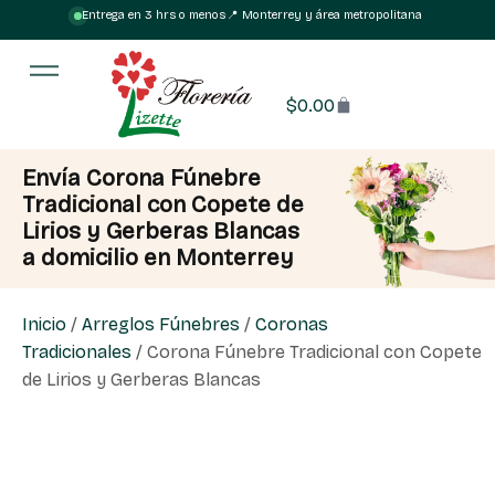
Entrega en 3 hrs o menos
·
📍 Monterrey y área metropolitana
$
0.00
Envía Corona Fúnebre
Tradicional con Copete de
Lirios y Gerberas Blancas
a domicilio en Monterrey
Inicio
/
Arreglos Fúnebres
/
Coronas
Tradicionales
/ Corona Fúnebre Tradicional con Copete
de Lirios y Gerberas Blancas