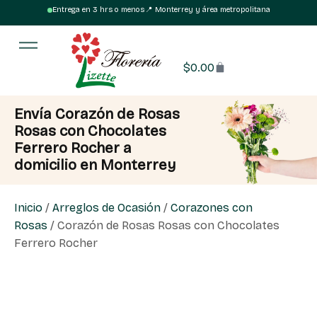
Entrega en 3 hrs o menos
·
📍 Monterrey y área metropolitana
$
0.00
Envía Corazón de Rosas
Rosas con Chocolates
Ferrero Rocher a
domicilio en Monterrey
Inicio
/
Arreglos de Ocasión
/
Corazones con
Rosas
/ Corazón de Rosas Rosas con Chocolates
Ferrero Rocher